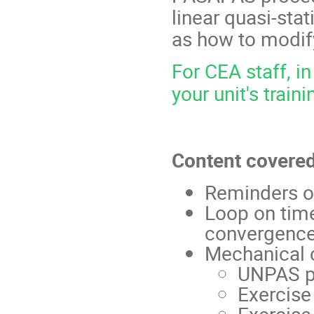
linear quasi-stat
as how to modif
For CEA staff, in
your unit's train
Content covere
Reminders o
Loop on tim
convergenc
Mechanical 
UNPAS p
Exercise