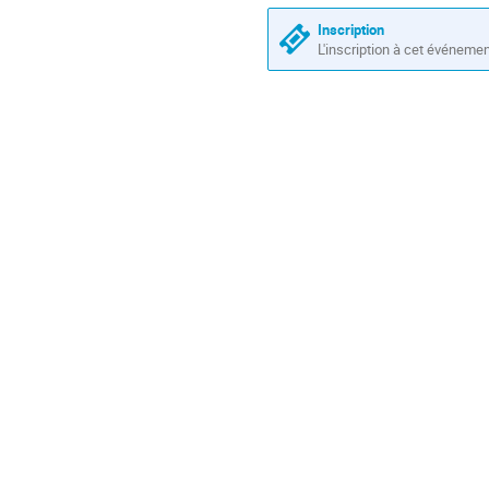
les
conférence
horaires
Inscription
sont
L'inscription à cet événeme
en
Europe/Paris