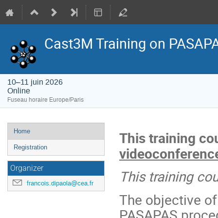
Cast3M Training on PASAPA
10–11 juin 2026
Online
Fuseau horaire Europe/Paris
Menu
Home
This training co
de
Registration
videoconferenc
l'événement
Organizer
This training co
francois.dipaola@cea.fr
The objective of 
PASAPAS procedu