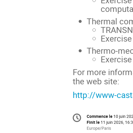
Exercise
computa
Thermal com
TRANSNO
Exercise
Thermo-mech
Exercise
For more inform
the web site:
http://www-cast
Information
Commence le
10 juin 20
Date/Heure
de
Finit le
11 juin 2026, 16:
la
Toutes
Europe/Paris