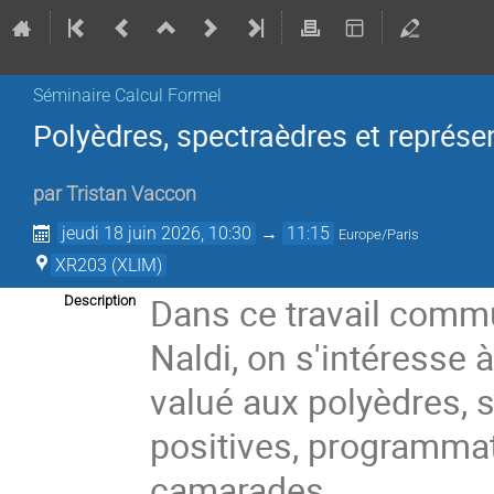
Séminaire Calcul Formel
Polyèdres, spectraèdres et représe
par
Tristan Vaccon
jeudi 18 juin 2026, 10:30
→
11:15
Europe/Paris
XR203 (XLIM)
Dans ce travail comm
Description
Naldi, on s'intéresse
valué aux polyèdres, 
positives, programmat
camarades.