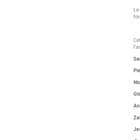
Le
for
Ce
l'
Sa
Pi
Ni
Gi
An
Za
Je