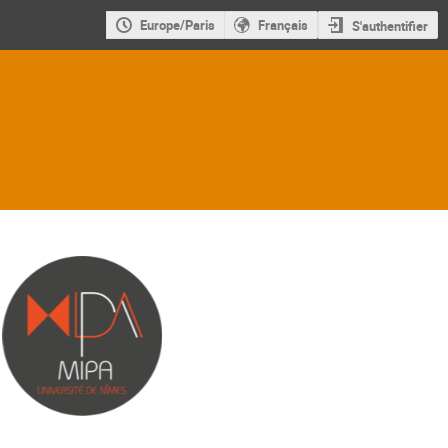
Europe/Paris
Français
S'authentifier