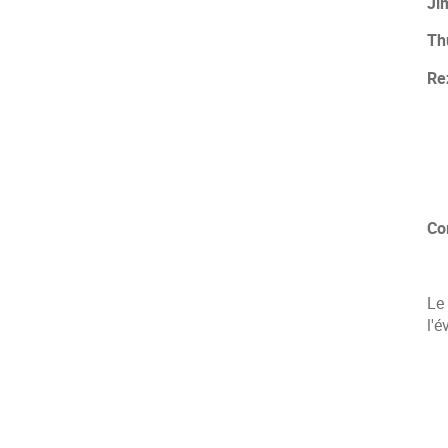
Ji
Th
Re
Co
Le
l'