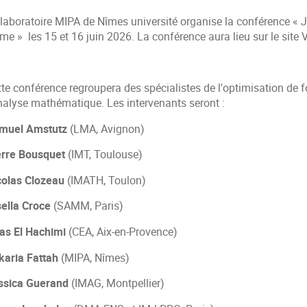
 laboratoire MIPA de Nîmes université organise la conférence « 
me » les 15 et 16 juin 2026. La conférence aura lieu sur le site
tte conférence regroupera des spécialistes de l'optimisation de 
analyse mathématique. Les intervenants seront :
muel Amstutz
(LMA, Avignon)
erre Bousquet
(IMT, Toulouse)
colas Clozeau
(IMATH, Toulon)
sella Croce
(SAMM, Paris)
as El Hachimi
(CEA, Aix-en-Provence)
karia Fattah
(MIPA, Nîmes)
ssica Guerand
(IMAG, Montpellier)