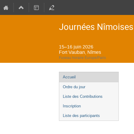
Journées Nîmoises 
15–16 juin 2026
Fort Vauban, Nîmes
Fuseau horaire Europe/Paris
Menu
Accueil
de
Ordre du jour
l'événement
Liste des Contributions
Inscription
Liste des participants