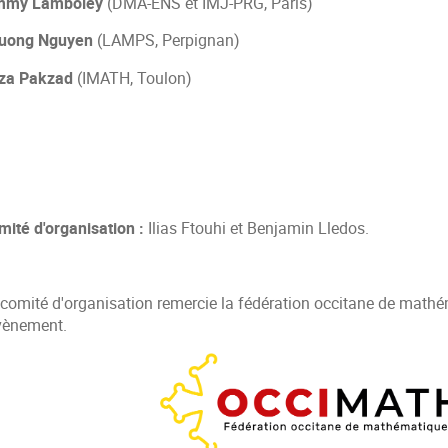
mmy Lamboley
(DMA-ENS et IMJ-PRG, Paris)
uong Nguyen
(LAMPS, Perpignan)
za Pakzad
(IMATH, Toulon)
mité d'organisation :
Ilias Ftouhi et Benjamin Lledos.
 comité d'organisation remercie la fédération occitane de mathé
évènement.