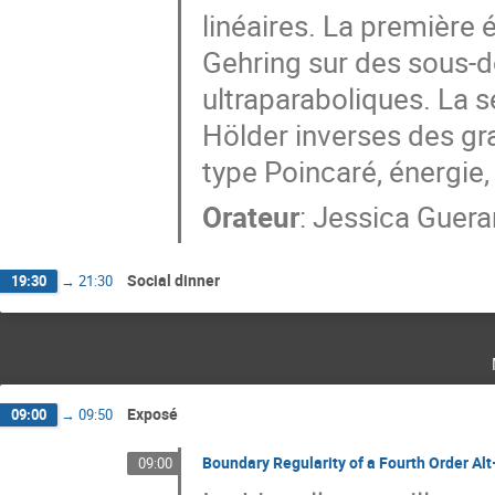
linéaires. La première 
Gehring sur des sous-d
ultraparaboliques. La 
Hölder inverses des gra
type Poincaré, énergie, 
Orateur
:
Jessica Guer
Social dinner
19:30
→
21:30
Exposé
09:00
→
09:50
Boundary Regularity of a Fourth Order Al
09:00