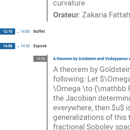
curvature
Orateur
:
Zakaria Fatta
Buffet
12:10
→
14:00
Exposé
14:00
→
14:50
A theorem by Goldstein and Vodopyanov a
14:00
A theorem by Goldstei
following: Let $\Omeg
\Omega \to {\mathbb R}
the Jacobian determina
everywhere, then $u$ i
generalizations of this
fractional Sobolev spa