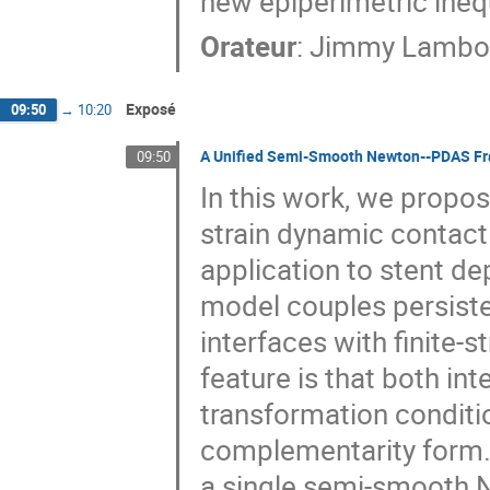
new epiperimetric inequ
Orateur
:
Jimmy Lambo
Exposé
09:50
→
10:20
A Unified Semi-Smooth Newton--PDAS Fra
09:50
In this work, we propo
strain dynamic contact
application to stent de
model couples persiste
interfaces with finite-
feature is that both in
transformation condit
complementarity form.
a single semi-smooth 