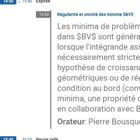
Exposé
14:50
→
15:40
Régularité et unicité des minima $BV$
14:50
Les minima de problème
dans $BV$ sont généra
lorsque l'intégrande a
nécessairement stricte
hypothèse de croissan
géométriques ou de régu
condition au bord (conv
minima, une propriété clé
en collaboration avec 
Orateur
:
Pierre Bousqu
Pause café
15:40
→
16:10