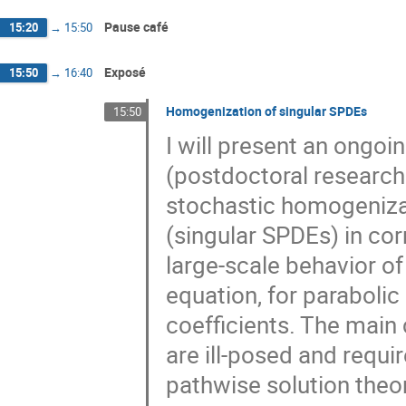
Pause café
15:20
→
15:50
Exposé
15:50
→
16:40
Homogenization of singular SPDEs
15:50
I will present an ongoi
(postdoctoral researche
stochastic homogenizat
(singular SPDEs) in cor
large-scale behavior of 
equation, for paraboli
coefficients. The main 
are ill-posed and requi
pathwise solution theo