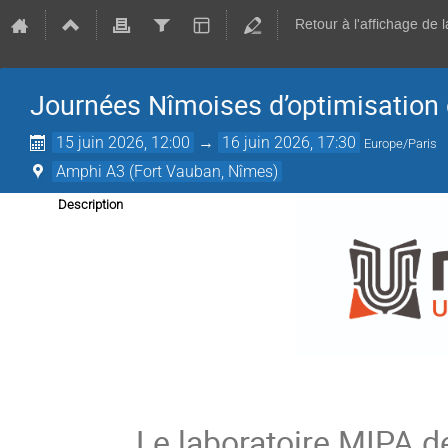
Retour à l'affichage de 
Journées Nîmoises d’optimisation
15 juin 2026, 12:00
→
16 juin 2026, 17:30
Europe/Paris
Amphi A3 (Fort Vauban, Nîmes)
Description
Le laboratoire MIPA d