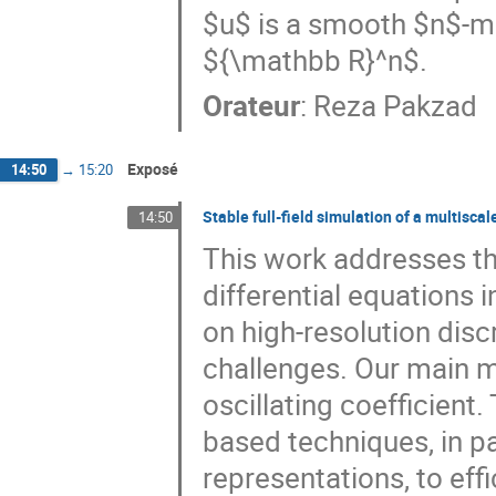
$u$ is a smooth $n$-man
${\mathbb R}^n$.
Orateur
:
Reza Pakzad
Exposé
14:50
→
15:20
Stable full-field simulation of a multisca
14:50
This work addresses th
differential equations 
on high-resolution dis
challenges. Our main m
oscillating coefficient
based techniques, in p
representations, to eff