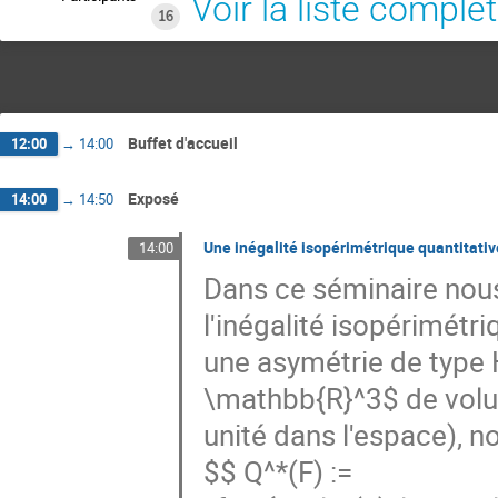
Voir la liste complè
16
Buffet d'accueil
12:00
→
14:00
Exposé
14:00
→
14:50
Une inégalité isopérimétrique quantitat
14:00
Dans ce séminaire nous
l'inégalité isopérimétr
une asymétrie de type
\mathbb{R}^3$ de volum
unité dans l'espace), n
$$ Q^*(F) :=