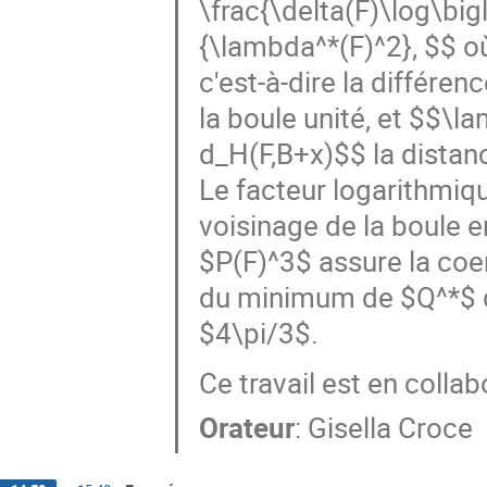
\frac{\delta(F)\log\big
{\lambda^*(F)^2}, $$ où
c'est-à-dire la différen
la boule unité, et $$\
d_H(F,B+x)$$ la distanc
Le facteur logarithmiqu
voisinage de la boule e
$P(F)^3$ assure la coerc
du minimum de $Q^*$ d
$4\pi/3$.
Ce travail est en colla
Orateur
:
Gisella Croce