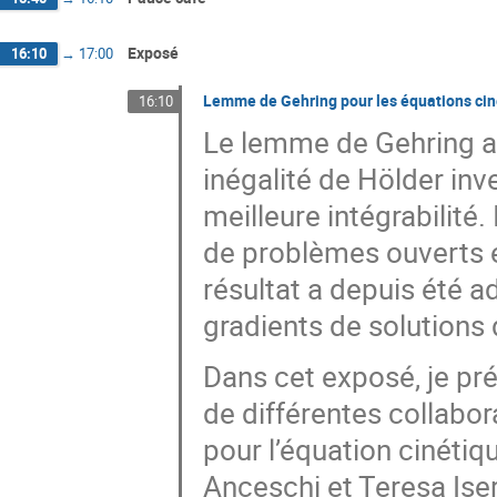
Exposé
16:10
→
17:00
Lemme de Gehring pour les équations cin
16:10
Le lemme de Gehring af
inégalité de Hölder in
meilleure intégrabilité.
de problèmes ouverts e
résultat a depuis été ad
gradients de solutions 
Dans cet exposé, je pr
de différentes collabo
pour l’équation cinéti
Anceschi et Teresa Ise