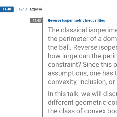
Exposé
11:40
→
12:10
Reverse Isoperimetric Inequalities
11:40
The classical isoperime
the perimeter of a doma
the ball. Reverse isope
how large can the peri
constraint? Since this 
assumptions, one has 
convexity, inclusion, o
In this talk, we will di
different geometric cons
the class of convex bo