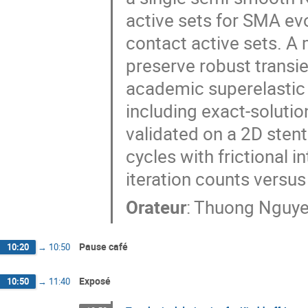
active sets for SMA ev
contact active sets. A 
preserve robust transi
academic superelastic
including exact-solution
validated on a 2D sten
cycles with frictional 
iteration counts versus
Orateur
:
Thuong Nguy
Pause café
10:20
→
10:50
Exposé
10:50
→
11:40