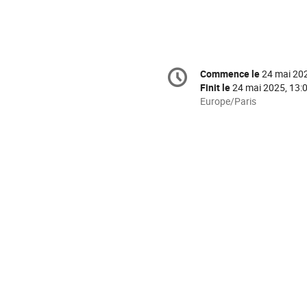
Information
Commence le
24 mai 202
Date/Heure
de
Finit le
24 mai 2025, 13:
la
Toutes
Europe/Paris
les
conférence
horaires
sont
en
Europe/Paris