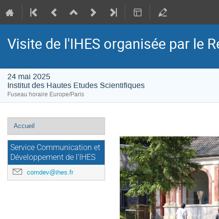
Visite de l'IHES organisée par le 
24 mai 2025
Institut des Hautes Etudes Scientifiques
Fuseau horaire Europe/Paris
Menu
Accueil
de
l'événement
Service Communication et
Développement de l'IHES
comdev@ihes.fr