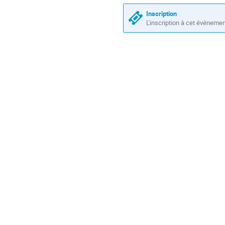
les
conférence
horaires
Inscription
sont
L'inscription à cet événeme
en
Europe/Paris