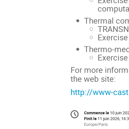
Exercise
computa
Thermal com
TRANSNO
Exercise
Thermo-mech
Exercise
For more inform
the web site:
http://www-cast
Information
Commence le
10 juin 20
Date/Heure
de
Finit le
11 juin 2026, 16:
la
Toutes
Europe/Paris