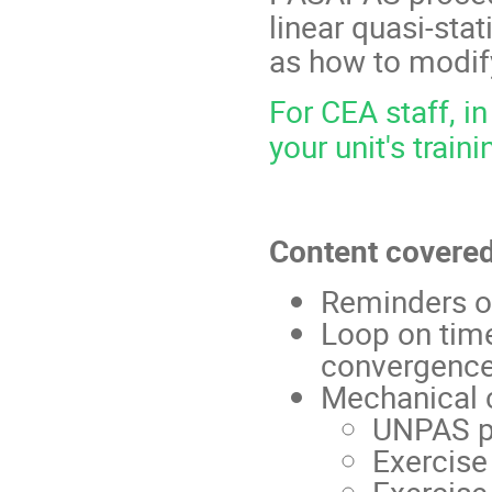
linear quasi-stat
as how to modif
For CEA staff, in
your unit's train
Content covere
Reminders o
Loop on tim
convergenc
Mechanical 
UNPAS p
Exercise