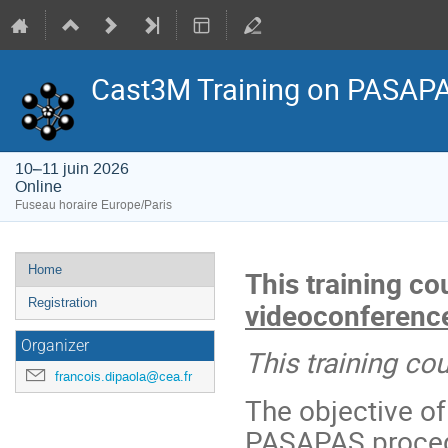
Cast3M Training on PASAPA
10–11 juin 2026
Online
Fuseau horaire Europe/Paris
Menu
Home
This training co
de
Registration
videoconferenc
l'événement
Organizer
This training co
francois.dipaola@cea.fr
The objective of 
PASAPAS procedu