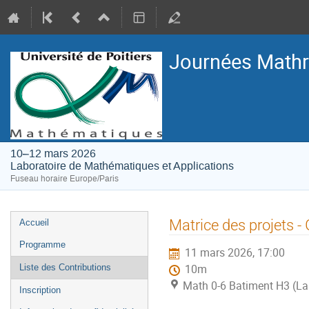
Journées Mathri
10–12 mars 2026
Laboratoire de Mathématiques et Applications
Fuseau horaire Europe/Paris
Menu
Matrice des projets
Accueil
de
Programme
11 mars 2026, 17:00
l'événement
Liste des Contributions
10m
Math 0-6 Batiment H3 (La
Inscription