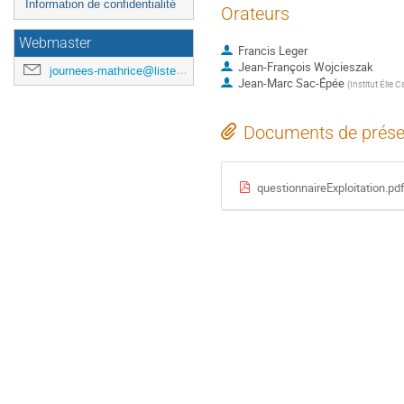
Information de confidentialité
Orateurs
Webmaster
Francis Leger
Jean-François Wojcieszak
journees-mathrice@listes.mathrice.fr
Jean-Marc Sac-Épée
(
Institut Élie 
Documents de prése
questionnaireExploitation.pd