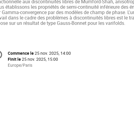
nctionnelle aux discontinuités libres de Mumford-Shah, anisotro
s établissons les propriétés de semi-continuité inférieure des é
r Gamma-convergence par des modèles de champ de phase. L'un 
vail dans le cadre des problèmes à discontinuités libres est le tr
ose sur un résultat de type Gauss-Bonnet pour les varifolds.
formation
Commence le
25 nov. 2025, 14:00
Date/Heure
e
Finit le
25 nov. 2025, 15:00
Toutes
Europe/Paris
les
nférence
horaires
sont
en
Europe/Paris