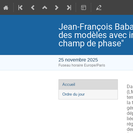
Jean-François Baba
des modèles avec i
champ de phase"
25 novembre 2025
Fuseau horaire Europe/Paris
Menu
Accueil
Dan
de
(L
Ordre du jour
te
l'événement
la 
gén
dép
lié
rég
de