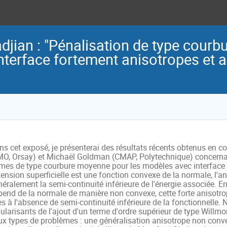
djian : "Pénalisation de type cour
nterface fortement anisotropes et 
s cet exposé, je présenterai des résultats récents obtenus en co
MO, Orsay) et Michaël Goldman (CMAP, Polytechnique) concernant 
rmes de type courbure moyenne pour les modèles avec interface e
tension superficielle est une fonction convexe de la normale, l'ani
éralement la semi-continuité inférieure de l'énergie associée. En 
end de la normale de manière non convexe, cette forte anisotropi
es à l'absence de semi-continuité inférieure de la fonctionnelle. 
ularisants de l'ajout d'un terme d'ordre supérieur de type Willmo
ux types de problèmes : une généralisation anisotrope non conve