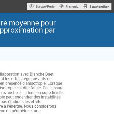
Europe/Paris
Français
S'authentifier
bure moyenne pour
approximation par
llaboration avec Blanche Buet 
les effets régularisants de 
n présence d'anisotropie. Lorsque 
sotropie est dite faible. Ceci assure 
revanche, si la tension superficielle 
e peut engendrer des instabilités 
Nous étudions les effets 
re à l'énergie. Nous considérons 
xe du périmètre et une 