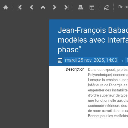
Retou
Jean-François Babad
modèles avec interf
phase"
mardi 25 nov. 2025, 14:00
→
Dans cet exposé, je prés
Description
Polytechnique) concernan
Lorsque la tension superf
inférieure de l'énergie a
engendrer des instabilité
d'ordre supérieur de typ
une fonctionnelle aux di
continuité inférieure de
de notre travail dans le 
Bonnet pour les varifolds