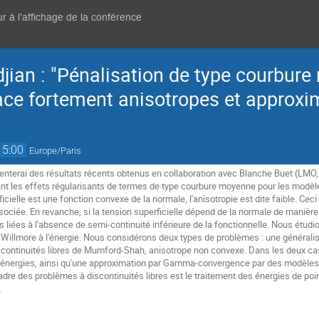
r à l'affichage de la conférence
jian : "Pénalisation de type courbur
ace fortement anisotropes et approx
15:00
Europe/Paris
enterai des résultats récents obtenus en collaboration avec Blanche Buet (LMO
t les effets régularisants de termes de type courbure moyenne pour les modèles
icielle est une fonction convexe de la normale, l'anisotropie est dite faible. Cec
ssociée. En revanche, si la tension superficielle dépend de la normale de manière
s liées à l'absence de semi-continuité inférieure de la fonctionnelle. Nous étudion
e Willmore à l'énergie. Nous considérons deux types de problèmes : une généralis
scontinuités libres de Mumford-Shah, anisotrope non convexe. Dans les deux cas
s énergies, ainsi qu'une approximation par Gamma-convergence par des modèles
cadre des problèmes à discontinuités libres est le traitement des énergies de poi
.