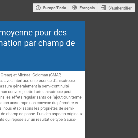
Europe/Paris
Français
S'authentifier
e moyenne pour des
imation par champ de
, Orsay) et Michaël Goldman (CMAP, 
 avec interface en présence d'anisotropie. 
i assure généralement la semi-continuité 
 non convexe, cette forte anisotropie peut 
s les effets régularisants de l'ajout d'un terme 
ation anisotrope non convexe du périmètre et 
, nous établissons les propriétés de semi-
 de champ de phase. L'un des aspects originaux 
nts qui repose sur un résultat de type Gauss-