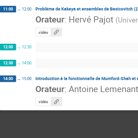
Problème de Kakeya et ensembles de Besicovitch (2
11:00
→
12:00
Orateur
:
Hervé Pajot
(
Univer
vidéo
12:00
→
12:30
12:30
→
14:00
Introduction à la fonctionnelle de Mumford-Shah et a
14:00
→
15:00
Orateur
:
Antoine Lemenan
vidéo