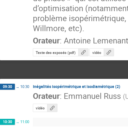
d’optimisation (notamment
problème isopérimétrique, 
Willmore, etc).
Orateur
:
Antoine Lemenan
Texte des exposés (pdf)
vidéo
Inégalités isopérimétrique et isodiamétrique (2)
09:30
→
10:30
Orateur
:
Emmanuel Russ
(
vidéo
10:30
→
11:00