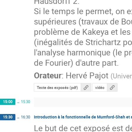
Hausdorff 2.

Si le temps le permet, on 
supérieures (travaux de Bourg
problème de Kakeya et les 
(inégalités de Strichartz po
l'analyse harmonique (le pr
de Fourier) d'autre part.
Orateur
:
Hervé Pajot
(
Univer
Texte des exposés (pdf)
vidéo
15:00
→
15:30
Introduction à la fonctionnelle de Mumford-Shah et a
15:30
→
16:30
Le but de cet exposé est de