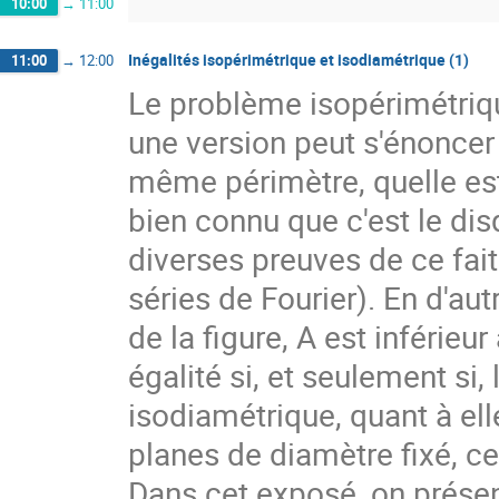
10:00
→
11:00
Inégalités isopérimétrique et isodiamétrique (1)
11:00
→
12:00
Le problème isopérimétriqu
une version peut s'énoncer 
même périmètre, quelle est c
bien connu que c'est le disq
diverses preuves de ce fait
séries de Fourier). En d'autr
de la figure, A est inférieur
égalité si, et seulement si, l
isodiamétrique, quant à elle
planes de diamètre fixé, cel
Dans cet exposé, on présent