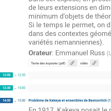
de leurs extensions en dime
minimum d'objets de théor
Si le temps le permet, on 
dans des contextes géométr
variétés riemanniennes).
Orateur
:
Emmanuel Russ
(
Texte des exposés (pdf)
vidéo
12:00
→
12:30
12:30
→
14:00
Problème de Kakeya et ensembles de Besicovitch (1
14:00
→
15:00
En 1917, Kakeya posait le p