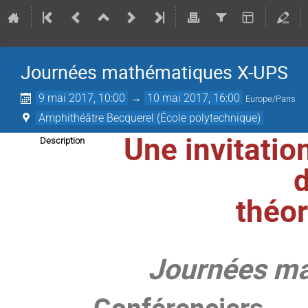
Journées mathématiques X-UPS
9 mai 2017, 10:00
→
10 mai 2017, 16:00
Europe/Paris
Amphithéâtre Becquerel (École polytechnique)
Une invitatio
Description
d
théor
Journées m
Conférenciers