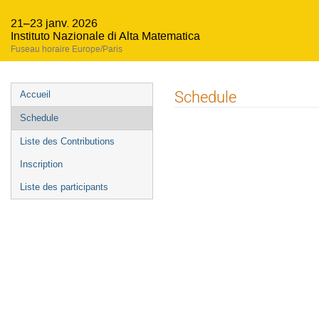
21–23 janv. 2026
Instituto Nazionale di Alta Matematica
Fuseau horaire Europe/Paris
Menu
Schedule
Accueil
de
Schedule
l'événement
Liste des Contributions
Inscription
Liste des participants