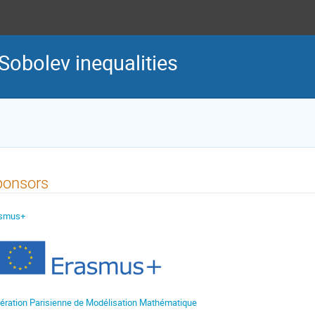
Sobolev inequalities
ponsors
asmus+
ération Parisienne de Modélisation Mathématique