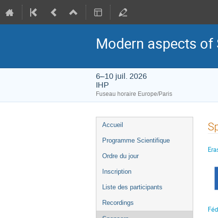
Modern aspects of 
6–10 juil. 2026
IHP
Fuseau horaire Europe/Paris
Menu
S
Accueil
de
Programme Scientifique
l'événement
Er
Ordre du jour
Inscription
Liste des participants
Recordings
Féd