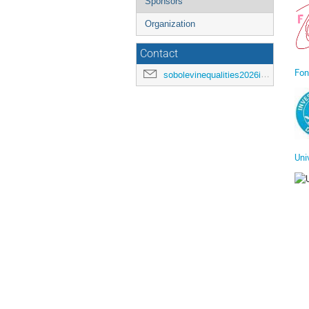
Sponsors
Organization
Contact
Fon
sobolevinequalities2026ihp@gmail.com
Uni