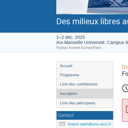
Des milieux libres 
1–2 déc. 2025
Aix-Marseille Université, Campus
Fuseau horaire Europe/Paris
Menu
In
Accueil
de
Fo
Programme
l'événement
Liste des contributions
Inscription
Liste des participants
Contact
khaled.saleh@univ-amu.fr