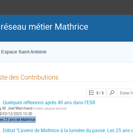
 réseau métier Mathrice
et Espace Saint Antoine
ste des Contributions
Chercher
3
/ 3
les
contributions
.
Quelques réflexions après 40 ans dans l'ESR
M.
Joel Marchand
(
Institut Jacques Monod
)
03/12/2025 15:30
es 25 ans de Mathrice
.
Débat "L'avenir de Mathrice à la lumière du passé. Les 25 ans 