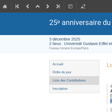
25ᵉ anniversaire du
3 décembre 2025
2 lieux : Université Gustave Eiffel 
Fuseau horaire Europe/Paris
Menu
Li
Accueil
de
Ordre du jour
l'événement
Liste des Contributions
4
Inscription
L
2