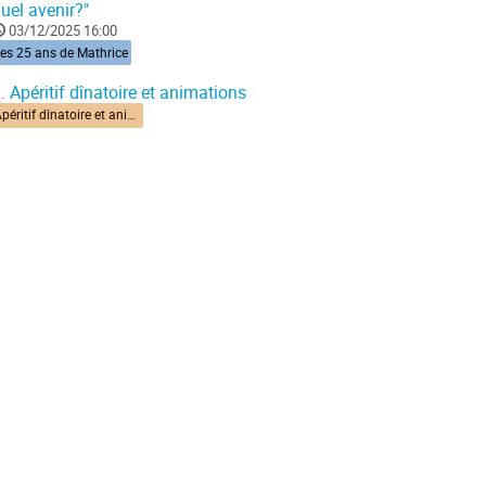
uel avenir?"
03/12/2025 16:00
es 25 ans de Mathrice
.
Apéritif dînatoire et animations
Apéritif dînatoire et animations