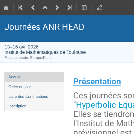
Journées ANR HEAD
13–16 avr. 2026
Institut de Mathématiques de Toulouse
Fuseau horaire Europe/Paris
Menu
Accueil
Présentation
de
Ordre du jour
l'événement
Ces journées so
Liste des Contributions
"
Hyperbolic Equ
Inscription
Elles se tiendron
l'Institut de M
prévisionnel est 