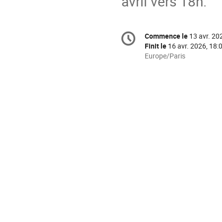
avril vers 18h.
Information
Commence le
13 avr. 20
Date/Heure
de
Finit le
16 avr. 2026, 18:
la
Toutes
Europe/Paris
les
conférence
horaires
sont
en
Europe/Paris