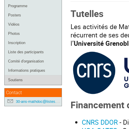
de
Programme
Tutelles
l'événement
Posters
Les activités de Ma
Vidéos
récurrent de ses de
Photos
l’
Université Grenob
Inscription
Liste des participants
Comité d'organisation
Informations pratiques
Soutiens
Contact
Financement d
30-ans-mathdoc@listes.mathdoc.fr
CNRS DDOR
- D