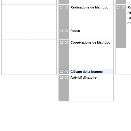
14:00
Réalisations de Mathdoc
14:00
Ri
l’
l’
de
15:20
Pause
16:00
Coopérations de Mathdoc
17:40
Clôture de la journée
18:00
Apéritif dînatoire