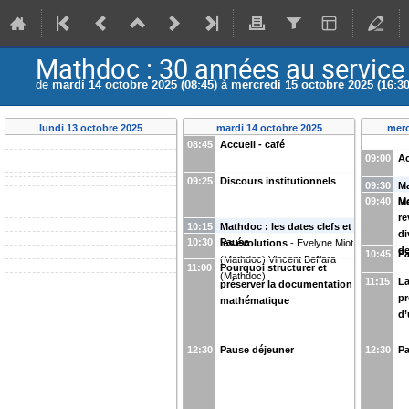
Mathdoc : 30 années au servic
de
mardi 14 octobre 2025 (08:45)
à
mercredi 15 octobre 2025 (16:30
lundi 13 octobre 2025
mardi 14 octobre 2025
merc
08:45
Accueil - café
09:00
Ac
09:25
Discours institutionnels
09:30
Ma
09:40
M
M
re
10:15
Mathdoc : les dates clefs et
di
10:30
Pause
les évolutions
-
Evelyne Miot
de
10:45
P
(
Mathdoc
)
Vincent Beffara
11:00
Pourquoi structurer et
(
Mathdoc
)
11:15
La
préserver la documentation
pr
mathématique
d’
12:30
Pause déjeuner
12:30
Pa