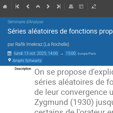
Séminaire d'Analyse
Séries aléatoires de fonctions prop
par
Rafik Imekraz
(
La Rochelle
)
lundi 13 oct. 2025, 14:00
→
15:00
Europe/Paris
Amphi Schwartz
On se propose d'expliq
Description
séries aléatoires de f
de leur convergence u
Zygmund (1930) jusqu
certains de l'orateur 