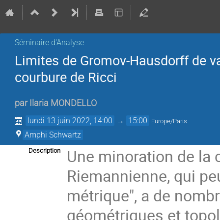
Séminaire d'Analyse
Limites de Gromov-Hausdorff de va
courbure de Ricci
par
Ilaria MONDELLO
lundi 13 juin 2022, 14:00
→
15:00
Europe/Paris
Amphi Schwartz
Une minoration de la 
Description
Riemannienne, qui peu
métrique", a de nombr
géométriques et topo