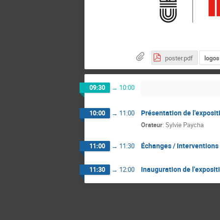
poster.pdf
logos
09:30
→
10:00
Présentation de l'exposit
10:00
→
11:00
Orateur
:
Sylvie Paycha
Échanges / Interventions 
11:00
→
11:30
Inauguration de l'exposit
11:30
→
12:00