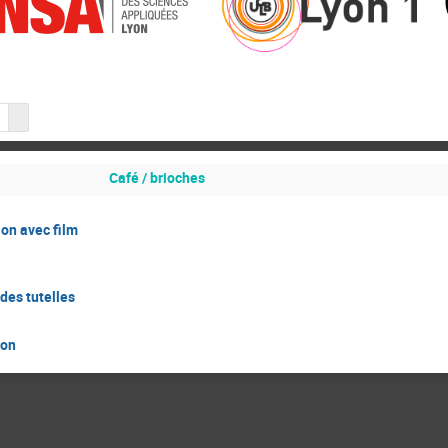
Café / brioches
ion avec film
des tutelles
ion