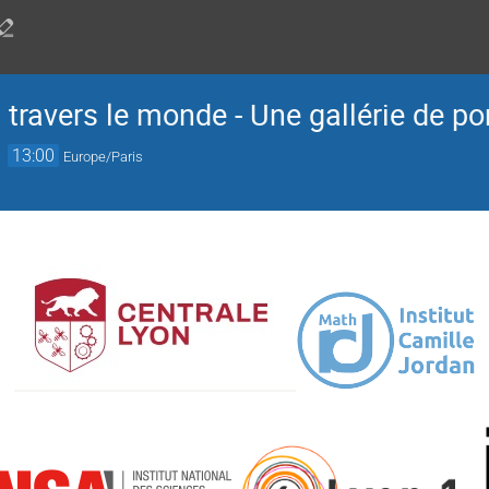
ravers le monde - Une gallérie de por
→
13:00
Europe/Paris