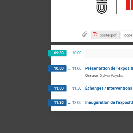
poster.pdf
logos
09:30
→
10:00
Présentation de l'exposit
10:00
→
11:00
Orateur
:
Sylvie Paycha
Échanges / Interventions 
11:00
→
11:30
Inauguration de l'exposit
11:30
→
12:00