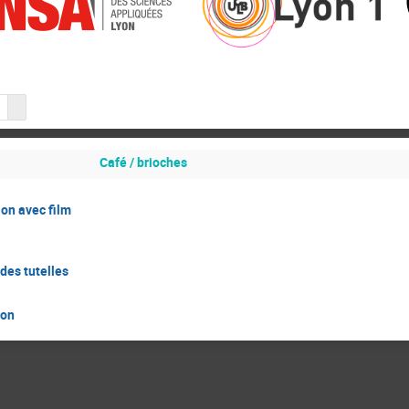
Café / brioches
ion avec film
des tutelles
ion