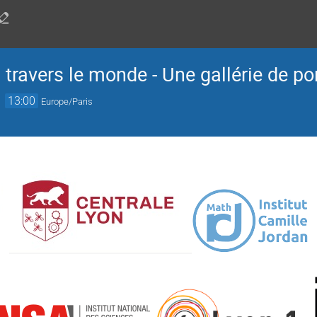
ravers le monde - Une gallérie de por
→
13:00
Europe/Paris