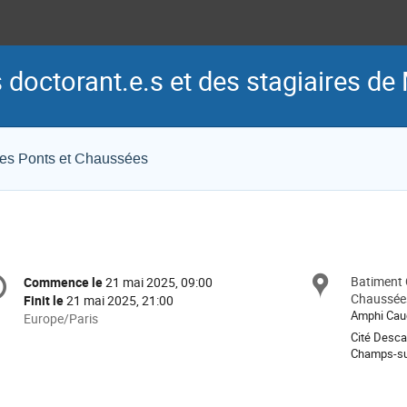
doctorant.e.s et des stagiaires de
des Ponts et Chaussées
formation
Batiment 
Site
Commence le
21 mai 2025, 09:00
Date/Heure
e
Chaussée
Finit le
21 mai 2025, 21:00
Amphi Cau
Toutes
Europe/Paris
les
Cité Descar
nférence
Champs-su
horaires
sont
en