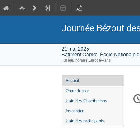
Journée Bézout des 
21 mai 2025
Batiment Carnot, École Nationale 
Fuseau horaire Europe/Paris
Menu
Accueil
de
Ordre du jour
In
l'événement
d
Liste des Contributions
la
Inscription
co
Liste des participants