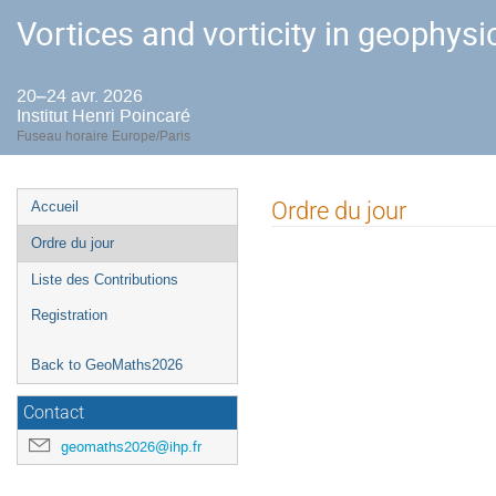
Vortices and vorticity in geophysi
20–24 avr. 2026
Institut Henri Poincaré
Fuseau horaire Europe/Paris
Menu
Ordre du jour
Accueil
de
Ordre du jour
l'événement
Liste des Contributions
Registration
Back to GeoMaths2026
Contact
geomaths2026@ihp.fr