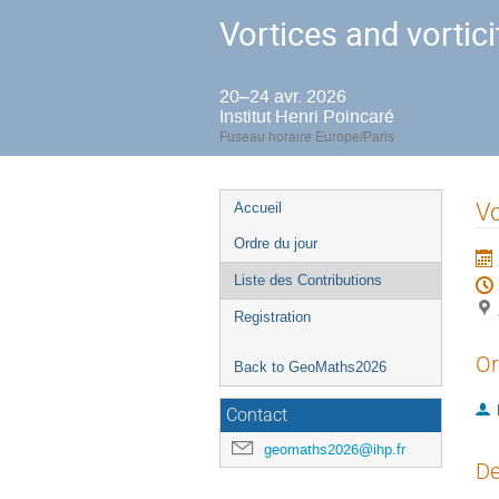
Vortices and vortici
20–24 avr. 2026
Institut Henri Poincaré
Fuseau horaire Europe/Paris
Menu
Vo
Accueil
de
Ordre du jour
l'événement
Liste des Contributions
Registration
Or
Back to GeoMaths2026
Contact
geomaths2026@ihp.fr
De