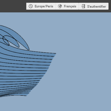
Europe/Paris
Français
S'authentifier