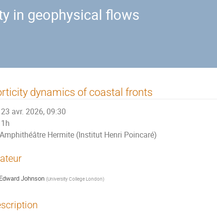
ty in geophysical flows
rticity dynamics of coastal fronts
23 avr. 2026, 09:30
1h
Amphithéâtre Hermite (Institut Henri Poincaré)
ateur
Edward Johnson
(
University College London
)
scription