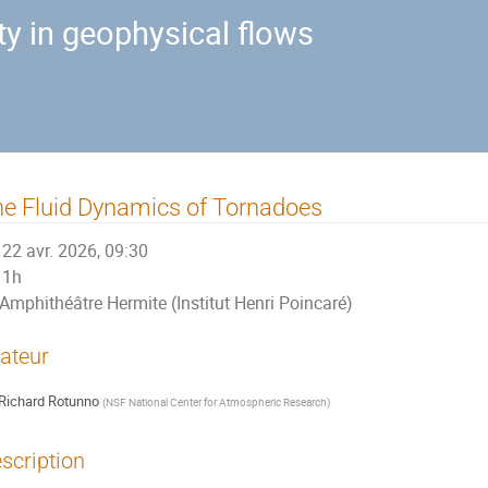
ty in geophysical flows
e Fluid Dynamics of Tornadoes
22 avr. 2026, 09:30
1h
Amphithéâtre Hermite (Institut Henri Poincaré)
ateur
Richard Rotunno
(
NSF National Center for Atmospheric Research
)
scription