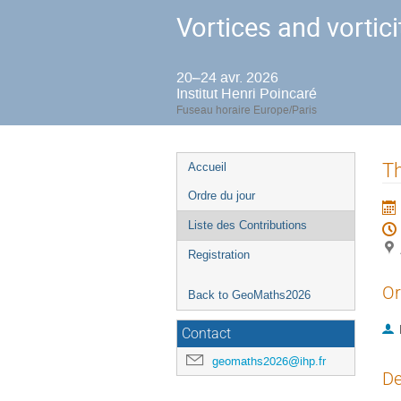
Vortices and vortici
20–24 avr. 2026
Institut Henri Poincaré
Fuseau horaire Europe/Paris
Menu
Th
Accueil
de
Ordre du jour
l'événement
Liste des Contributions
Registration
Or
Back to GeoMaths2026
Contact
geomaths2026@ihp.fr
De