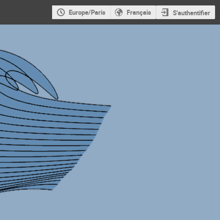
Europe/Paris
Français
S'authentifier