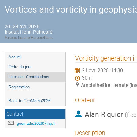
Vortices and vorticity in geophysi
20–24 avr. 2026
Institut Henri Poincaré
Fuseau horaire Europe/Paris
Menu
Vorticity generation 
Accueil
de
Ordre du jour
21 avr. 2026, 14:30
l'événement
Liste des Contributions
30m
Amphithéâtre Hermite (Ins
Registration
Orateur
Back to GeoMaths2026
Alan Riquier
(
Éco
Contact
geomaths2026@ihp.fr
Description