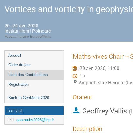
Vortices and vorticity in geophysi
20–24 avr. 2026
Institut Henri Poincaré
Fuseau horaire Europe/Paris
Menu
Maths-vives Chair --
Accueil
de
Ordre du jour
20 avr. 2026, 11:00
l'événement
Liste des Contributions
1h
Amphithéâtre Hermite (Ins
Registration
Orateur
Back to GeoMaths2026
Geoffrey Vallis
(
Contact
geomaths2026@ihp.fr
Description