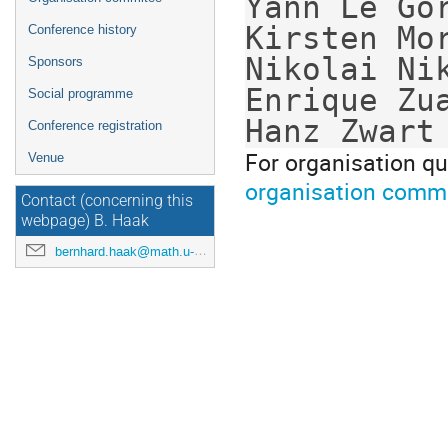
Yann Le Gor
Kirsten Mor
Conference history
Nikolai Nik
Sponsors
Enrique Zua
Social programme
Hanz Zwart
Conference registration
For organisation qu
Venue
organisation comm
Contact (concerning this
webpage) B. Haak
bernhard.haak@math.u-bordeaux.fr