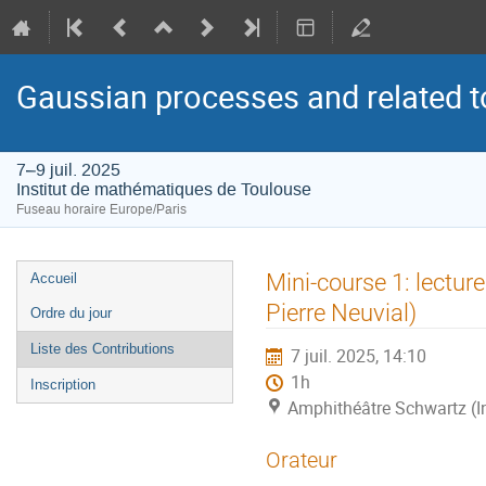
Gaussian processes and related t
7–9 juil. 2025
Institut de mathématiques de Toulouse
Fuseau horaire Europe/Paris
Menu
Mini-course 1: lectur
Accueil
de
Pierre Neuvial)
Ordre du jour
l'événement
Liste des Contributions
7 juil. 2025, 14:10
1h
Inscription
Amphithéâtre Schwartz (I
Orateur