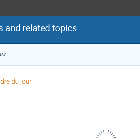
 and related topics
use
dre du jour