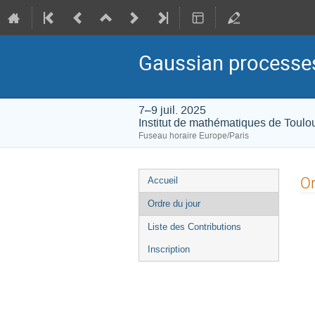
Gaussian processes
7–9 juil. 2025
Institut de mathématiques de Toulo
Fuseau horaire Europe/Paris
Menu
Or
Accueil
de
Ordre du jour
l'événement
Liste des Contributions
Inscription