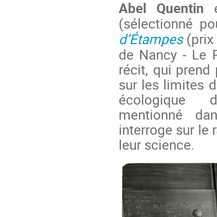
Abel Quentin
e
(sélectionné p
d’Étampes
(prix
de Nancy - Le 
récit, qui pren
sur les limites 
écologique d
mentionné da
interroge sur le 
leur science.