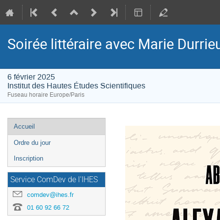
Soirée littéraire avec Marie Durrie
6 février 2025
Institut des Hautes Études Scientifiques
Fuseau horaire Europe/Paris
Menu
Accueil
de
Ordre du jour
l'événement
Inscription
Service ComDev de l'IHES
comdev@ihes.fr
01 60 92 66 72