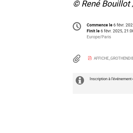
© René Bouillot 
Information
Commence le
6 févr. 202
Date/Heure
de
Finit le
6 févr. 2025, 21:0
la
Toutes
Europe/Paris
les
conférence
horaires
sont
Documents
AFFICHE_GROTHENDIE
en
Europe/Paris
Inscription à l'événement 
Information
supplémenta