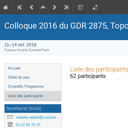
Colloque 2016 du GDR 2875, Topol
11–14 oct. 2016
Fuseau horaire Europe/Paris
Menu
Liste des participant
Accueil
de
62 participants
Ordre du jour
l'événement
Scientific Programme
Liste des participants
Secrétariat (local)
isabelle.wallet@u-picardie.fr
03 22 82 79 70