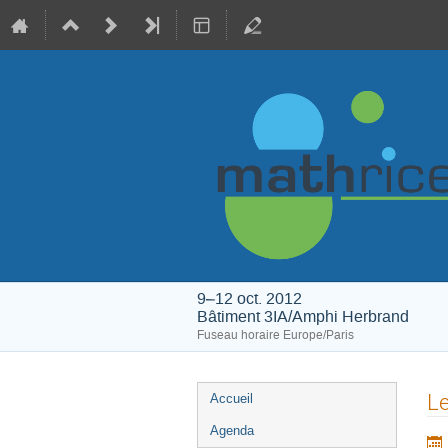
9–12 oct. 2012
Bâtiment 3IA/Amphi Herbrand
Fuseau horaire Europe/Paris
Menu
Le
Accueil
de
Agenda
l'événement