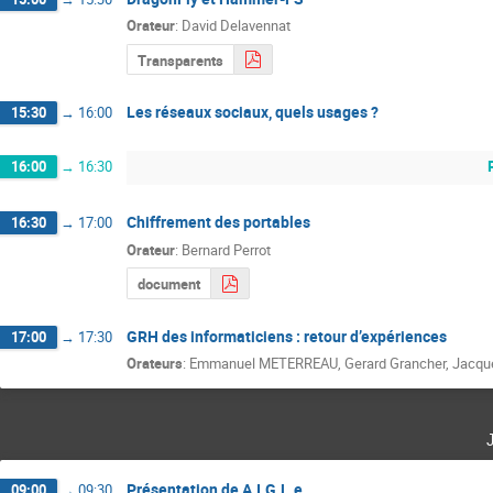
Orateur
:
David Delavennat
Transparents
Les réseaux sociaux, quels usages ?
15:30
→
16:00
16:00
→
16:30
Chiffrement des portables
16:30
→
17:00
Orateur
:
Bernard Perrot
document
GRH des informaticiens : retour d’expériences
17:00
→
17:30
Orateurs
:
Emmanuel METERREAU
,
Gerard Grancher
,
Jacque
Présentation de A.I.G.L.e
09:00
→
09:30