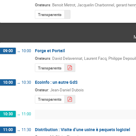
Orateurs
:
Benoit Metrot
,
Jacquelin Charbonnel
,
gerard henr
Transparents
Forge et Portail
09:00
→
10:00
Orateurs
:
David Delavennat
,
Laurent Facq
,
Philippe Depouil
Transparents
Ecoinfo : un autre GdS
10:00
→
10:30
Orateur
:
Jean-Daniel Dubois
Transparents
10:30
→
11:00
Distribution : Visite d’une usine à paquets logiciel
11:00
→
11:30