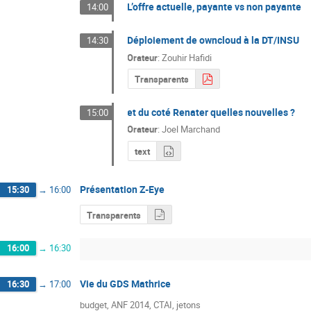
L’offre actuelle, payante vs non payante
14:00
Déploiement de owncloud à la DT/INSU
14:30
Orateur
:
Zouhir Hafidi
Transparents
et du coté Renater quelles nouvelles ?
15:00
Orateur
:
Joel Marchand
text
Présentation Z-Eye
15:30
→
16:00
Transparents
16:00
→
16:30
Vie du GDS Mathrice
16:30
→
17:00
budget, ANF 2014, CTAI, jetons