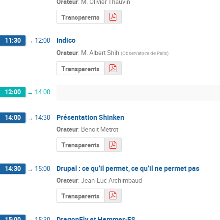
Orateur
:
M.
Olivier Thauvin
Transparents
Indico
11:30
→
12:00
Orateur
:
M.
Albert Shih
(
Observatoire de Paris
)
Transparents
12:00
→
14:00
Présentation Shinken
14:00
→
14:30
Orateur
:
Benoit Metrot
Transparents
Drupal : ce qu’il permet, ce qu’il ne permet pas
14:30
→
15:00
Orateur
:
Jean-Luc Archimbaud
Transparents
DragonFly et Hammer-FS
15:00
→
15:30