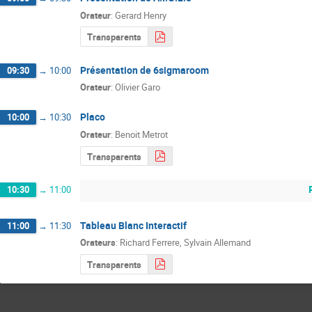
Orateur
:
Gerard Henry
Transparents
Présentation de 6sigmaroom
09:30
→
10:00
Orateur
:
Olivier Garo
Placo
10:00
→
10:30
Orateur
:
Benoit Metrot
Transparents
10:30
→
11:00
Tableau Blanc Interactif
11:00
→
11:30
Orateurs
:
Richard Ferrere
,
Sylvain Allemand
Transparents