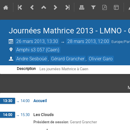
Journées Mathrice 2013 - LMNO -
26 mars 2013, 13:30
→
28 mars 2013, 12:00
Europe/Par
Amphi s3 057 (Caen)
Andre Sesboüé
,
Gérard Grancher
,
Olivier Garo
Les journées Mathrice à Caen
Description
Accueil
13:30
→
14:00
Les Clouds
14:00
→
15:30
Président de session
:
Gerard Grancher