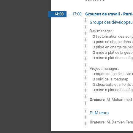
Groupes de travail - Parti
14:00
→
17:00
Groupe des développeu
Dev manager :

   ¤ factorisation des scripts shell (updateDiskless.diskless et mkreadonly.diskless)

   ¤ prise en charge dans updateDiskless.diskless des différents systèmes de boot (systemV, launchd et systemd)

   ¤ prise en charge de périphériques bloc (nbd et/ou scsi)

   ¤ mise à plat de la gestion des versions (redéfinition des trunk et branches)

   ¤ mise à plat des configurations par distrib : factorisation et retrait des scories et mélanges des distribs

Project manager :

   ¤ organisation de la vie du site faddef : traduction, mise à jour

   ¤ suivi de la roadmap

   ¤ choix aufs et unionfs : packaging à faire ou non dans les kernels des OS où c'est nécessaire

   ¤ mise à plat des confi
Orateurs
:
M.
Mohammed 
PLM team
Orateurs
:
M.
Damien Fern