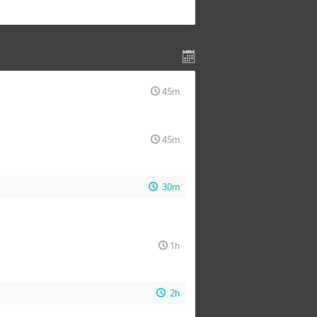
45m
45m
30m
1h
2h