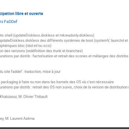
cipation libre et ouverte
rs FaDDef
gurations par distrib : retrait des OS non suivis, choix de la version de distributio
Khabzaoui
,
M.
Olivier Thibault
ey
,
M.
Laurent Azéma