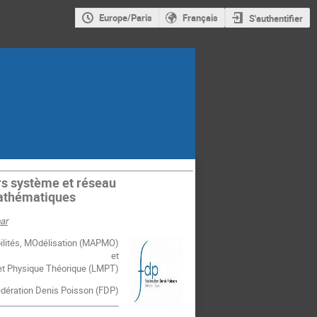
Europe/Paris
Français
S'authentifier
rs système et réseau
mathématiques
ar
bilités, MOdélisation (MAPMO)
et
et Physique Théorique (LMPT)
dération Denis Poisson (FDP)