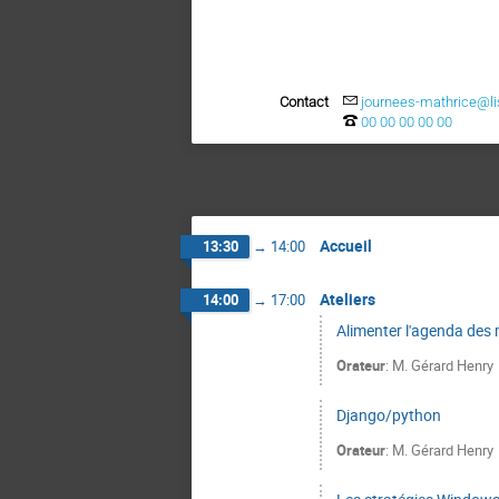
Contact
journees-mathrice@lis
00 00 00 00 00
Accueil
13:30
→
14:00
Ateliers
14:00
→
17:00
Alimenter l'agenda des
Orateur
:
M.
Gérard Henry
Django/python
Orateur
:
M.
Gérard Henry