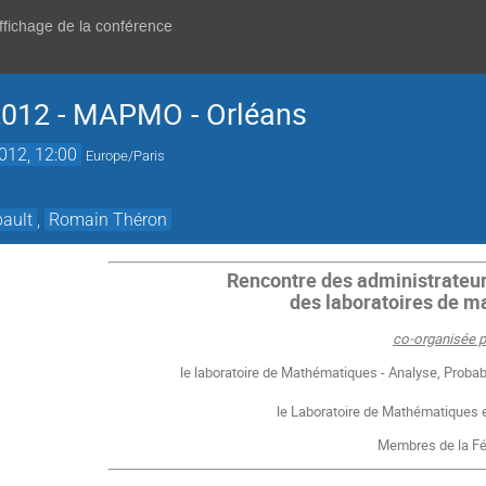
affichage de la conférence
2012 - MAPMO - Orléans
2012, 12:00
Europe/Paris
bault
,
Romain Théron
Rencontr
e des administrateu
des laboratoires de 
co-organisée p
le laboratoire de Mathématiques - Analyse, Proba
le Laboratoire de Mathématiques 
Membres de la Fé