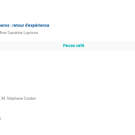
ros : retour d'expérience
Mme
Sandrine Layrisse
Pause café
,
M.
Stéphane Cordier
d