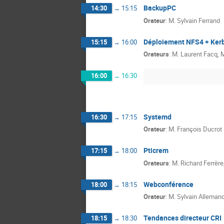
BackupPC
14:30
→
15:15
Orateur
:
M.
Sylvain Ferrand
Déploiement NFS4 + Kerbe
15:15
→
16:00
Orateurs
:
M.
Laurent Facq
,
16:00
→
16:30
Systemd
16:30
→
17:15
Orateur
:
M.
François Ducrot
Pticrem
17:15
→
18:00
Orateurs
:
M.
Richard Ferrère
Webconférence
18:00
→
18:15
Orateur
:
M.
Sylvain Alleman
Tendances directeur CRI
18:15
→
18:30