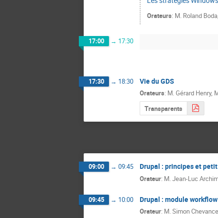
Les stratégies Window
Orateurs
:
M.
Roland Boda
17:00
→
17:30
Vie du GDS
17:30
→
18:30
Orateurs
:
M.
Gérard Henry
,
M
Transparents
Drupal : principes et peti
09:00
→
09:45
Orateur
:
M.
Jean-Luc Archi
Drupal : module workflow
09:45
→
10:00
Orateur
:
M.
Simon Chevanc