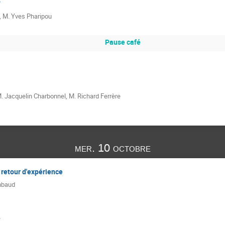
s
,
M.
Yves Pharipou
Pause café
.
Jacquelin Charbonnel
,
M.
Richard Ferrère
mer. 10 octobre
t retour d'expérience
mbaud
e