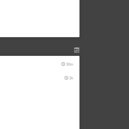
30m
3h