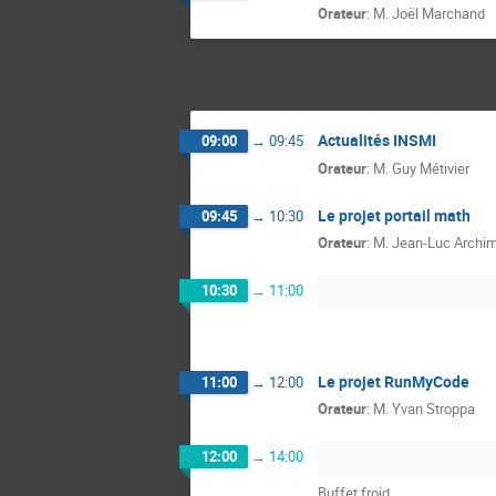
Orateur
:
M.
Joël Marchand
Actualités INSMI
09:00
→
09:45
Orateur
:
M.
Guy Métivier
Le projet portail math
09:45
→
10:30
Orateur
:
M.
Jean-Luc Archi
10:30
→
11:00
Le projet RunMyCode
11:00
→
12:00
Orateur
:
M.
Yvan Stroppa
12:00
→
14:00
Buffet froid