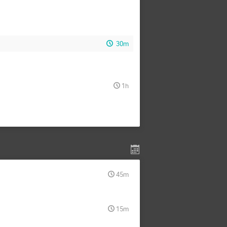
30m
1h
45m
15m