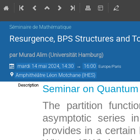
Séminaire de Mathématique
Resurgence, BPS Structures and Top
par
Murad Alim
(
Universität Hamburg
)
mardi 14 mai 2024, 14:30
→
16:00
Europe/Paris
Amphithéâtre Léon Motchane (IHES)
Description
Seminar on Quantum 
The partition functi
asymptotic series in
provides in a certain