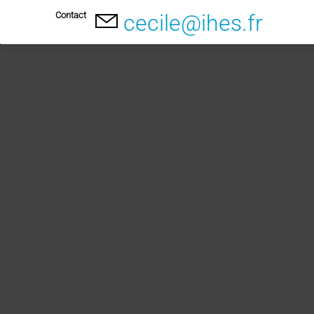
Contact
cecile@ihes.fr