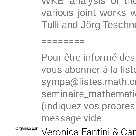
WKB analysis of the
various joint works 
Tulli and Jörg Teschn
========
Pour être informé de
vous abonner à la list
sympa@listes.math.cn
seminaire_mathema
(
indiquez vos propres
message vide.
Organisé par
Veronica Fantini & Ca