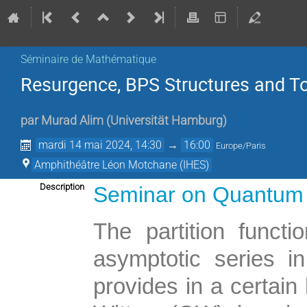
Séminaire de Mathématique
Resurgence, BPS Structures and Top
par
Murad Alim
(
Universität Hamburg
)
mardi 14 mai 2024, 14:30
→
16:00
Europe/Paris
Amphithéâtre Léon Motchane (IHES)
Description
Seminar on Quantum 
The partition functi
asymptotic series in
provides in a certain