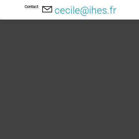
Contact
cecile@ihes.fr