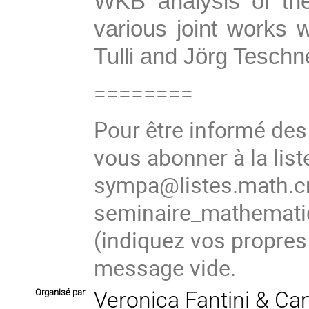
WKB analysis of the
various joint works 
Tulli and Jörg Teschn
========
Pour être informé de
vous abonner à la list
sympa@listes.math.cn
seminaire_mathema
(
indiquez vos propres
message vide.
Organisé par
Veronica Fantini & Ca