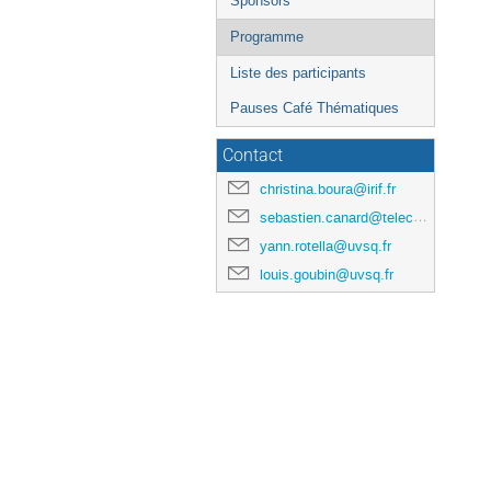
Sponsors
Programme
Liste des participants
Pauses Café Thématiques
Contact
christina.boura@irif.fr
sebastien.canard@telecom-paris.fr
yann.rotella@uvsq.fr
louis.goubin@uvsq.fr