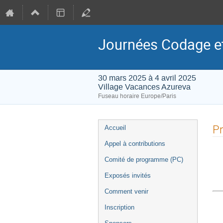
Journées Codage et
30 mars 2025 à 4 avril 2025
Village Vacances Azureva
Fuseau horaire Europe/Paris
Menu
P
Accueil
de
Appel à contributions
l'événement
Comité de programme (PC)
Exposés invités
Comment venir
Inscription