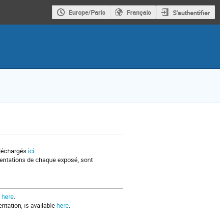
Europe/Paris
Français
S'authentifier
éléchargés
ici
.
ésentations de chaque exposé, sont
d
here
.
ntation, is available
here
.