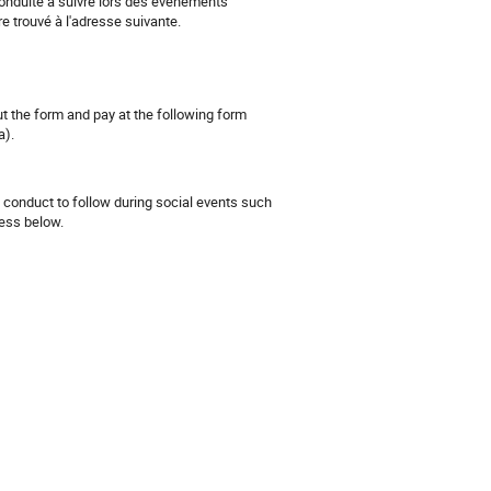
conduite à suivre lors des évènements
e trouvé à l'adresse suivante.
out the form and pay at the following form
a).
 conduct to follow during social events such
ress below.