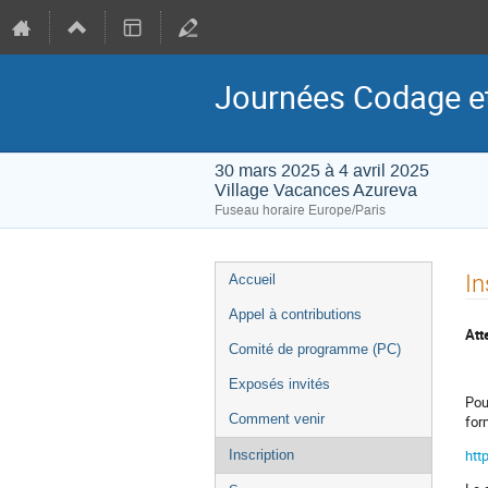
Journées Codage et
30 mars 2025 à 4 avril 2025
Village Vacances Azureva
Fuseau horaire Europe/Paris
Menu
In
Accueil
de
Appel à contributions
l'événement
Att
Comité de programme (PC)
Exposés invités
Pou
Comment venir
for
htt
Inscription