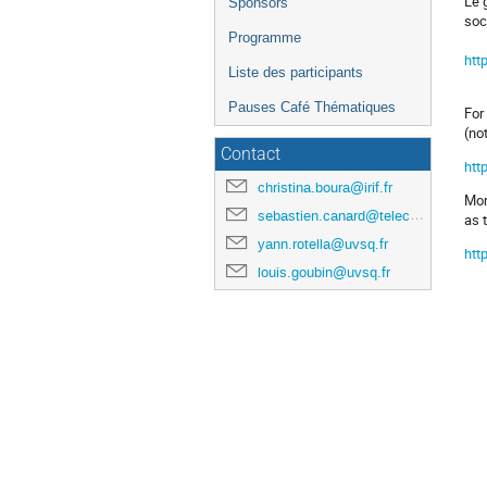
Le 
Sponsors
soc
Programme
htt
Liste des participants
Pauses Café Thématiques
For
(no
Contact
htt
christina.boura@irif.fr
Mor
sebastien.canard@telecom-paris.fr
as 
yann.rotella@uvsq.fr
htt
louis.goubin@uvsq.fr