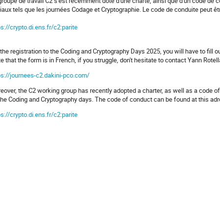
groupe de travail C2 s'est récemment doté d'une charte, ainsi que d'un code de 
iaux tels que les journées Codage et Cryptographie. Le code de conduite peut êtr
ps://crypto.di.ens.fr/c2:parite
 the registration to the Coding and Cryptography Days 2025, you will have to fill 
te that the form is in French, if you struggle, don't hesitate to contact Yann Rotell
ps://journees-c2.dakini-pco.com/
eover, the C2 working group has recently adopted a charter, as well as a code of
the Coding and Cryptography days. The code of conduct can be found at this ad
ps://crypto.di.ens.fr/c2:parite