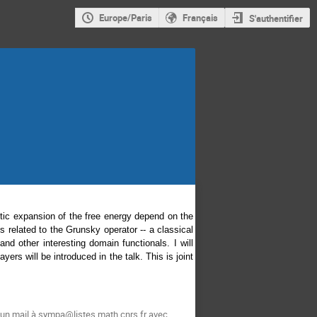
Europe/Paris
Français
S'authentifier
ic expansion of the free energy depend on the
s related to the Grunsky operator -- a classical
nd other interesting domain functionals. I will
ers will be introduced in the talk. This is joint
 un mail à sympa@listes.math.cnrs.fr avec