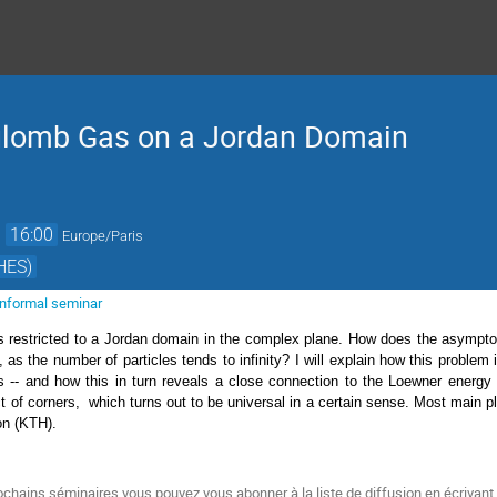
oulomb Gas on a Jordan Domain
→
16:00
Europe/Paris
HES)
 informal seminar
 restricted to a Jordan domain in the complex plane. How does the asymptot
as the number of particles tends to infinity? I will explain how this problem i
s -- and how this in turn reveals a close connection to the Loewner energy a
t of corners, which turns out to be universal in a certain sense. Most main play
on (KTH).
ochains séminaires vous pouvez vous abonner à la liste de diffusion
en écrivant