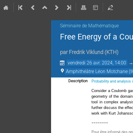
Séminaire de Mathématique
Free Energy of a C
par
Fredrik Viklund
(
KTH
)
vendredi 26 avr. 2024, 14:00
Amphithéâtre Léon Motchane (I
Probability and analysis
Description
Consider a Coulomb gas
geometry of the domain, 
tool in complex analysi
further discuss the effec
work with Kurt Johanss
========
Pour être informé des pr