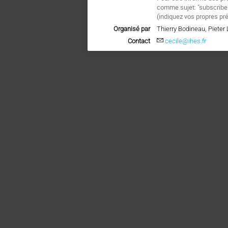
comme sujet: "subscrib
(
indiquez vos propres pr
Organisé par
Thierry Bodineau, Piete
Contact
cecile@ihes.fr