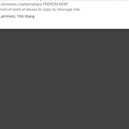
e
seminaire_mathematique PRENOM NOM"
énom et nom) et laissez le corps du message vide.
r Lammers, Yilin Wang