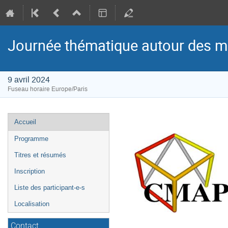
Journée thématique autour des ma
9 avril 2024
Fuseau horaire Europe/Paris
Menu
Accueil
de
Programme
l'événement
Titres et résumés
Inscription
Liste des participant-e-s
Localisation
Contact