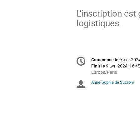
L'inscription est
logistiques.
Information
Commence le
9 avr. 202
Date/Heure
de
Finit le
9 avr. 2024, 16:4
la
Toutes
Europe/Paris
les
conférence
Anne-Sophie de Suzzoni
Présidents
horaires
sont
de
en
Europe/Paris
séance