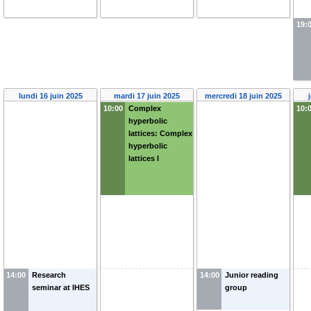
19:
lundi 16 juin 2025
mardi 17 juin 2025
mercredi 18 juin 2025
10:00
Complex
10:
hyperbolic
lattices: Complex
hyperbolic
lattices I
14:00
Research
14:00
Junior reading
seminar at IHES
group