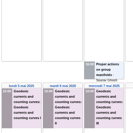
16:00
Proper actions
on group
manifolds
-
Sourav Ghosh
(
Ashoka
lundi 5 mai 2025
mardi 6 mai 2025
mercredi 7 mai 2025
University
)
10:00
Geodesic
10:00
Geodesic
10:00
Geodesic
currents and
currents and
currents and
counting curves:
counting curves:
counting curves:
Geodesic
Geodesic
Geodesic
currents and
currents and
currents and
counting curves I
counting curves
counting curves
II
III