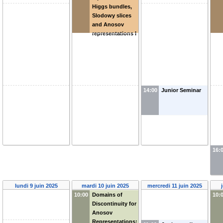
Higgs bundles,
Slodowy slices
and Anosov
representations I
14:00
Junior Seminar
16:
lundi 9 juin 2025
mardi 10 juin 2025
mercredi 11 juin 2025
10:00
Domains of
10:
Discontinuity for
Anosov
Representations: