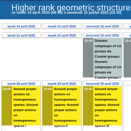
Higher rank geometric structure
de
lundi 14 avril 2025 (08:30)
à
vendredi 11 juillet 2025 (18:30)
lundi 14 avril 2025
mardi 15 avril 2025
mercredi 16 avril 2025
lundi 21 avril 2025
mardi 22 avril 2025
mercredi 23 avril 2025
10:00
Discrete
10:
subgroups of Lie
groups via
Coxeter groups:
Discrete
subgroups of Lie
groups via
Coxeter groups I
lundi 28 avril 2025
mardi 29 avril 2025
mercredi 30 avril 2025
10:00
Around proper
10:00
Around proper
10:00
Around proper
actions on
actions on
actions on
homogeneous
homogeneous
homogeneous
spaces: Around
spaces: Around
spaces: Around
proper actions
proper actions
proper actions
on
on
on
homogeneous
homogeneous
homogeneous
spaces I
spaces II
spaces III