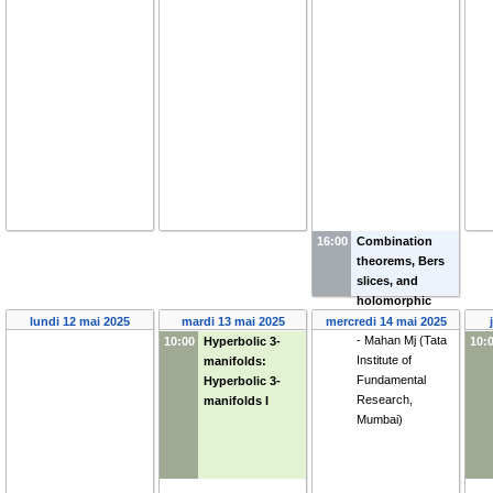
16:00
Combination
theorems, Bers
slices, and
holomorphic
correspondences
lundi 12 mai 2025
mardi 13 mai 2025
mercredi 14 mai 2025
-
Mahan Mj
(
Tata
10:00
Hyperbolic 3-
10:
Institute of
manifolds:
Fundamental
Hyperbolic 3-
Research,
manifolds I
Mumbai
)