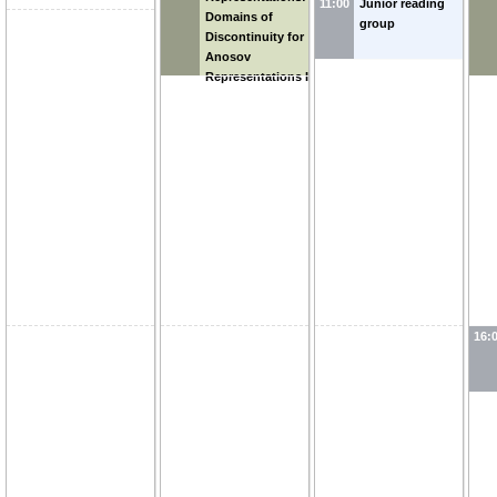
11:00
Junior reading
Domains of
group
Discontinuity for
Anosov
Representations I
16: