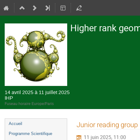
Higher rank geome
14 avril 2025 à 11 juillet 2025
IHP
Fuseau horaire Europe/Paris
Menu
Junior reading group
Accueil
de
Programme Scientifique
11 juin 2025, 11:00
l'événement