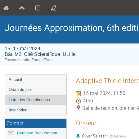
Journées Approximation, 6th edit
15–17 mai 2024
Bât. M2, Cité Scientifique, ULille
Fuseau horaire Europe/Paris
Menu
Adaptive Thiele Inter
Accueil
de
Ordre du jour
15 mai 2024, 11:50
l'événement
Liste des Contributions
40m
Salle de réunion, premier é
Inscription
Orateur
Contact
Bernhard.Beckermann@univ-lille.fr
Oliver Salazar
(
ING Belgium
)