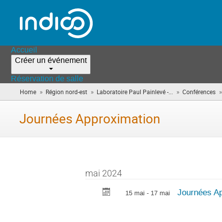
Accueil
Créer un événement
Réservation de salle
»
»
»
»
Home
Région nord-est
Laboratoire Paul Painlevé -...
Conférences
Journées Approximation
mai 2024
Journées Ap
15 mai - 17 mai