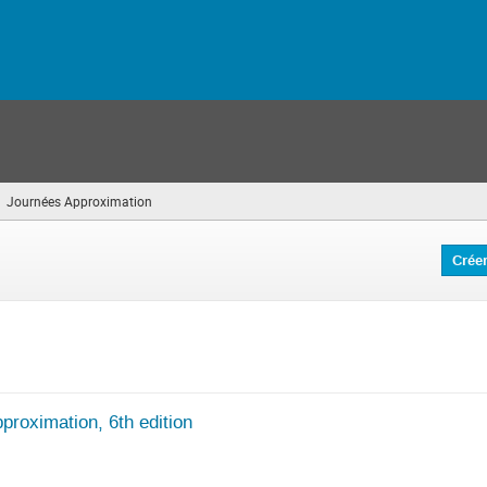
Journées Approximation
(vous
êtes
ici)
Crée
proximation, 6th edition