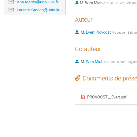
Ana.Matos@univ-lille.fr
M.
Wim Michiels
(
KU Leuven, Belgium
Laurent.Smoch@univ-littoral.fr
Auteur
M.
Evert Provoost
(
KU Leuven, Belgi
Co-auteur
M.
Wim Michiels
(
KU Leuven, Belgiu
Documents de prése
PROVOOST__Evert.pdf