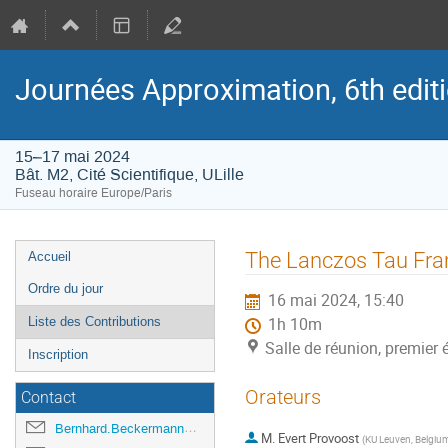
Journées Approximation, 6th edit
15–17 mai 2024
Bât. M2, Cité Scientifique, ULille
Fuseau horaire Europe/Paris
Menu
The Lanczos Tau Fra
Accueil
de
Ordre du jour
16 mai 2024, 15:40
l'événement
Liste des Contributions
1h 10m
Salle de réunion, premier é
Inscription
Orateurs
Contact
Bernhard.Beckermann@univ-lille.fr
M.
Evert Provoost
(
KU Leuven, Belgiu