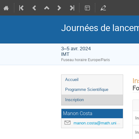
Journées de lance
3–5 avr. 2024
IMT
Fuseau horaire Europe/Paris
Menu
In
Accueil
de
Fo
Programme Scientifique
l'événement
Inscription
Manon Costa
In
manon.costa@math.univ-toulouse.fr
In