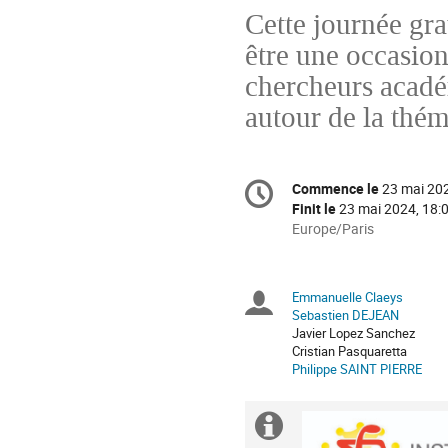
Cette journée gra
être une occasion
chercheurs académ
autour de la théma
Information
Commence le
23 mai 202
Date/Heure
de
Finit le
23 mai 2024, 18:
la
Toutes
Europe/Paris
les
conférence
horaires
sont
Emmanuelle Claeys
Présidents
en
Sebastien DEJEAN
Europe/Paris
Javier Lopez Sanchez
de
Cristian Pasquaretta
Philippe SAINT PIERRE
séance
Information