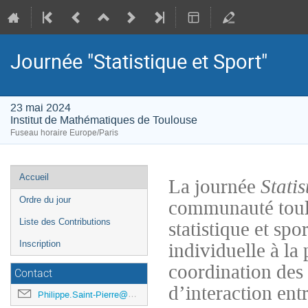
Journée "Statistique et Sport"
23 mai 2024
Institut de Mathématiques de Toulouse
Fuseau horaire Europe/Paris
Menu
Accueil
La journée
Statis
de
Ordre du jour
communauté toulou
l'événement
statistique et sp
Liste des Contributions
individuelle à la
Inscription
coordination des 
Contact
d’interaction ent
Philippe.Saint-Pierre@math.univ-toulouse.fr