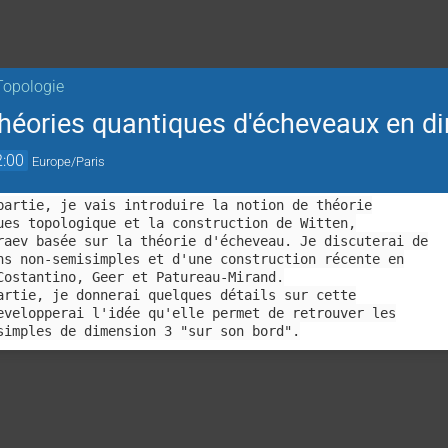
Topologie
héories quantiques d'écheveaux en di
2:00
Europe/Paris
partie, je vais introduire la notion de théorie
ues topologique et la construction de Witten,
raev basée sur la théorie d'écheveau. Je discuterai de
ns non-semisimples et d'une construction récente en
Costantino, Geer et Patureau-Mirand.
artie, je donnerai quelques détails sur cette
evelopperai l'idée qu'elle permet de retrouver les
simples de dimension 3 "sur son bord".