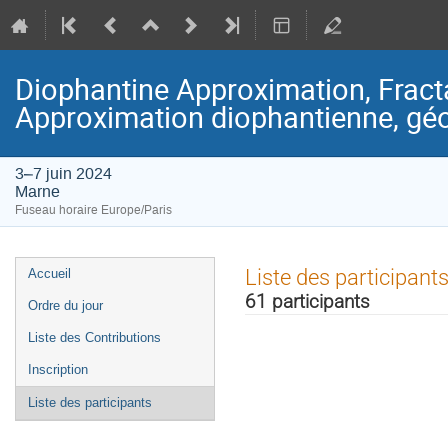
Diophantine Approximation, Fract
Approximation diophantienne, géo
3–7 juin 2024
Marne
Fuseau horaire Europe/Paris
Menu
Liste des participant
Accueil
de
61 participants
Ordre du jour
l'événement
Liste des Contributions
Inscription
Liste des participants